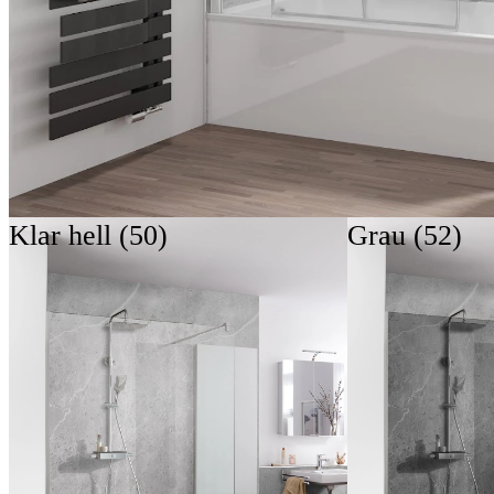
Klar hell (50)
Grau (52)
Formensprache
Raffinierte Details