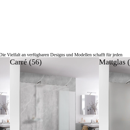
Die Vielfalt an verfügbaren Designs und Modellen schafft für jeden
Geschmack und jede Raumsituation die passende Lösung. Unsere
Carré (56)
Mattglas 
Echtglas-Badewannenaufsätze verleihen der Wanne einen eleganten
Look und steigern erheblich den Komfort sowie die Funktionalität
Ihres Badezimmers.