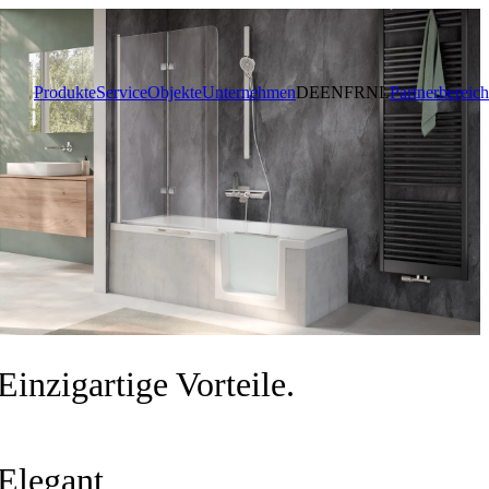
Produkte
Service
Objekte
Unternehmen
DE
EN
FR
NL
Partnerbereich
Einzigartige Vorteile.
Elegant