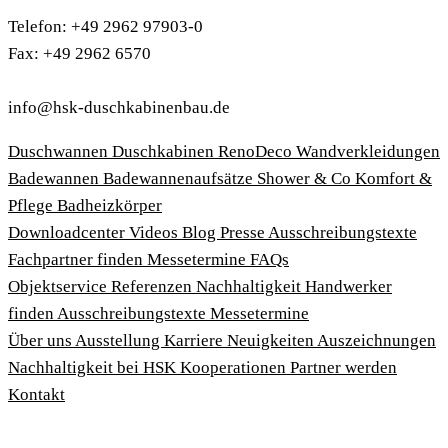
Telefon: +49 2962 97903-0
Fax: +49 2962 6570
info@hsk-duschkabinenbau.de
Duschwannen
Duschkabinen
RenoDeco Wandverkleidungen
Badewannen
Badewannenaufsätze
Shower & Co
Komfort &
Pflege
Badheizkörper
Download­center
Videos
Blog
Presse
Ausschreibungstexte
Fachpartner finden
Messetermine
FAQs
Objektservice
Referenzen
Nachhaltigkeit
Handwerker
finden
Ausschreibungstexte
Messetermine
Über uns
Ausstellung
Karriere
Neuigkeiten
Auszeichnungen
Nachhaltigkeit bei HSK
Kooperationen
Partner werden
Kontakt
Impressum