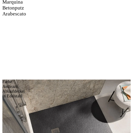
Marquina
Betonputz
Arabescato
Farbe
Anthrazit,
Ablaufdeckel
in Edelstahl