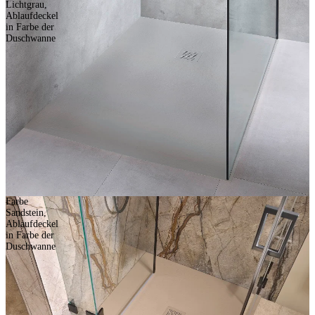
Lichtgrau,
Ablaufdeckel
in Farbe der
Duschwanne
Farbe
Sandstein,
Ablaufdeckel
in Farbe der
Duschwanne