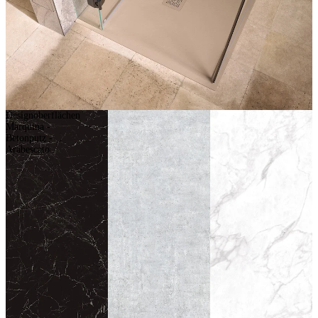
Designoberflächen
Marquina -
Betonputz -
Arabescato