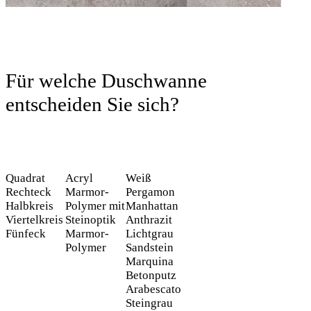
Für welche Duschwanne
entscheiden Sie sich?
Quadrat
Acryl
Weiß
Rechteck
Marmor-
Pergamon
Halbkreis
Polymer mit
Manhattan
Viertelkreis
Steinoptik
Anthrazit
Fünfeck
Marmor-
Lichtgrau
Polymer
Sandstein
Marquina
Betonputz
Arabescato
Steingrau