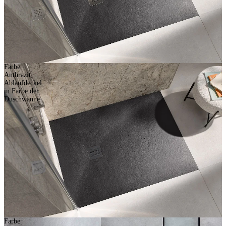
Farbe
Anthrazit,
Ablaufdeckel
in Farbe der
Duschwanne
Farbe