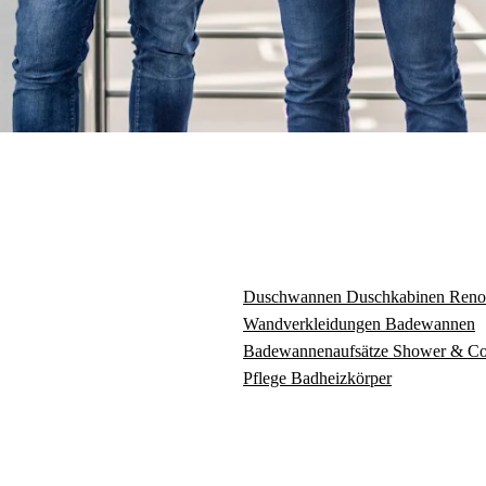
Duschwannen
Duschkabinen
Reno
Wandverkleidungen
Badewannen
Badewannenaufsätze
Shower & C
Pflege
Badheizkörper