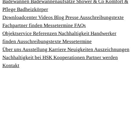
Badewannen
Badewannenaufsätze
Shower & Co
Komfort &
Pflege
Badheizkörper
Download­center
Videos
Blog
Presse
Ausschreibungstexte
Fachpartner finden
Messetermine
FAQs
Objektservice
Referenzen
Nachhaltigkeit
Handwerker
finden
Ausschreibungstexte
Messetermine
Über uns
Ausstellung
Karriere
Neuigkeiten
Auszeichnungen
Nachhaltigkeit bei HSK
Kooperationen
Partner werden
Kontakt
Impressum
AGBs
Datenschutzbedingungen
Hinweisgeberschutzgesetz
Cookies anpassen
© 2026 HSK Duschkabinenbau KG
Cookie-Hinweis