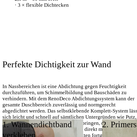
· 3 × flexible Dichtecken
Perfekte Dichtigkeit zur Wand
In Nassbereichen ist eine Abdichtung gegen Feuchtigkeit
durchzuführen, um Schimmelbildung und Bauschäden zu
verhindern. Mit dem RenoDeco Abdichtungssystem kann der
gesamte Duschbereich zuverlässig und normgerecht
abgedichtet werden. Das selbstklebende Komplett-System läss
sich leicht und schnell auf sämtlichen Untergründen wie Putz,
1. Wannendichtband
2. Primer
Gipskarton oder Altfliesenspiegel anbringen, ohne dass
Trocknungszeiten entstehen. So kann direkt mit der
verkleben
Anbringung der RenoDeco Dekorplatten fortgefahren werden