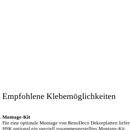
tragfähig, plan,
staub- und
fettfrei sowie
gegen
eindringende
Feuchtigkeit
abgedichtet
sein. Bitte
keine Dübel in
der Platte
verspannen.
Empfohlene Klebemöglichkeiten
Montage-Kit
Für eine optimale Montage von RenoDeco Dekorplatten liefer
HSK optional ein speziell zusammengestelltes Montage-Kit,