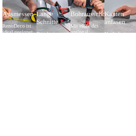
Ausmessen
Lange
Bohrausschnitt
Kanten
Schnitte
anfasen
RenoDeco ist
Mit Hilfe des
ideal geeignet
optional
Durch eine
Nach der
für eine
lieferbaren
einfache
Bearbeitung
schnelle und
Montage-Kits
Bearbeitung mit
scharfe Kante
saubere
oder
handelsüblichen
entfernen und
(Teil-)Sanierung
Flächenklebers
Werkzeugen
entgraten.
bzw.
werden die
können die
Unschöne ode
Modernisierung
Dekorplatten
strapazierfähigen
defekte
ganzer
direkt nach
Platten und
Bereiche
Wandbereiche
dem Abdichten
Profile direkt vor
weichen
des
der Wand auf
Ort an räumliche
augenblicklic
Badezimmers.
den tragfähigen
Gegebenheiten
schmückenden
Untergrund wie
angepasst
wartungsfreie
Fliese oder
werden.
und
Putz
langlebigen
aufgebracht.
Wandflächen.
Der Untergrund
muss
vollflächig