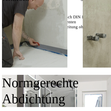
Die Pluspunkte im Überblick
Normgerechte Verbundabdichtung nach DIN 18534
Selbstklebende Abdichtungskomponenten
Schnelle, sichere und saubere Verarbeitung ohne
Fremdgewerke
Keine Trocknungs- und Wartezeiten
Für sämtliche Untergründe geeignet
Abdichtungs-Video ansehen
Normgerechte
Abdichtung