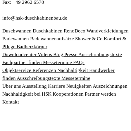
Fax: +49 2962 6570
info@hsk-duschkabinenbau.de
Duschwannen
Duschkabinen
RenoDeco Wandverkleidungen
Badewannen
Badewannenaufsätze
Shower & Co
Komfort &
Pflege
Badheizkörper
Download­center
Videos
Blog
Presse
Ausschreibungstexte
Fachpartner finden
Messetermine
FAQs
Objektservice
Referenzen
Nachhaltigkeit
Handwerker
finden
Ausschreibungstexte
Messetermine
Über uns
Ausstellung
Karriere
Neuigkeiten
Auszeichnungen
Nachhaltigkeit bei HSK
Kooperationen
Partner werden
Kontakt
Impressum
AGBs
Datenschutzbedingungen